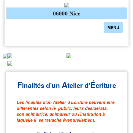
06000 Nice
Toggle
MENU
navigation
F
A
É
inalités d'un
telier d'
criture
Les finalités d'un Atelier d'Ecriture peuvent être
différentes selon le public, leurs desiderata,
son animatrice, animateur ou l'Institution à
laquelle il se rattache éventuellement.